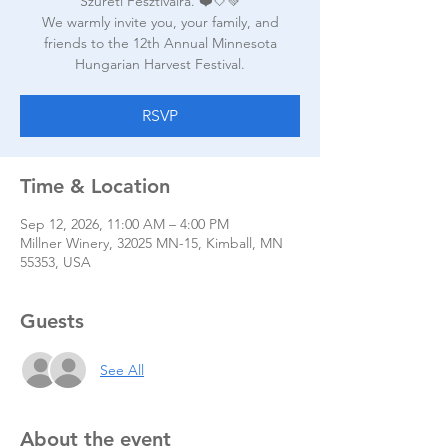
Szüreti Fesztiválra. ❤️🤍💚
We warmly invite you, your family, and
friends to the 12th Annual Minnesota
RSVP
Time & Location
Sep 12, 2026, 11:00 AM – 4:00 PM
Millner Winery, 32025 MN-15, Kimball, MN
55353, USA
Guests
See All
About the event